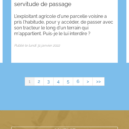
servitude de passage
L'exploitant agricole d'une parcelle voisine a
pris l'habitude, pour y accéder, de passer avec
son tracteur le long d'un terrain qui
m'appartient. Puis-je le lui interdire ?
Publié le lundi 31 janvier 2022
1
2
3
4
5
6
>
>>