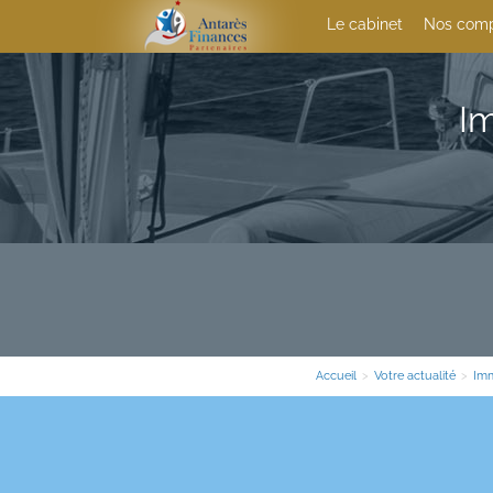
Le cabinet
Nos comp
Im
Accueil
>
Votre actualité
>
Imm