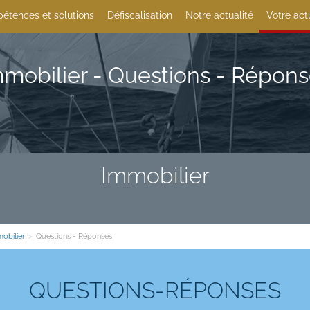
étences et solutions
Défiscalisation
Notre actualité
Votre act
mobilier - Questions - Répon
Immobilier
obilier
>
Questions - Réponses
QUESTIONS-RÉPONSES